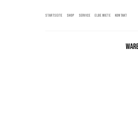
Skip
to
STARTSEITE
SHOP
SERVICE
ELBE MIETE
KONTAKT
content
WAR