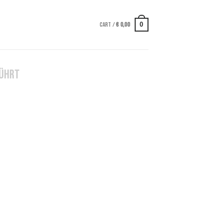
0
CART /
€
0,00
FÜHRT